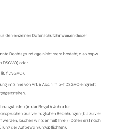
 aus den einzelnen Datenschutzhinweisen dieser
nnte Rechtsgrundlage nicht mehr besteht, also bspw.
. a DSGVO) oder
lit. f DSGVO),
m Sinne von Art. 6 Abs. 1 lit. b-f DSGVO eingreift,
tgegenstehen.
rungsfristen (in der Regel 6 Jahre für
nsprüchen aus vertraglichen Beziehungen (bis zu vier
werden, löschen wir (den Teil) Ihre(r) Daten erst nach
füllung der Aufbewahrungspflichten).