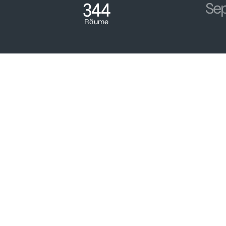
344
Se
Räume