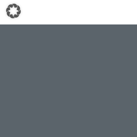
Bedienung
Donec quam felis, ultricies nec, pellentesque eu, pretium qu
massa quis enim. Lorem ipsum dolor sit amet, consectetuer 
commodo ligula eget dolor. Aenean massa. Cum sociis nato
dis parturient montes, nascetur ridiculus mus.