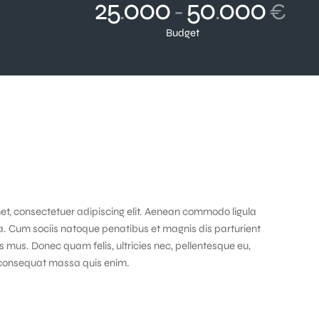
25
000
50
000
.
-
.
€
Budget
et, consectetuer adipiscing elit. Aenean commodo ligula
. Cum sociis natoque penatibus et magnis dis parturient
s mus. Donec quam felis, ultricies nec, pellentesque eu,
 consequat massa quis enim.